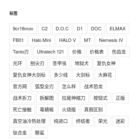
标签
9cr18mov
C2
D.O.C
D1
DOC
ELMAX
FB01
Halo Mini
HALO V
MT
Nemesis IV
Tanto刃
Ultratech 121
价格
价格表
伤齿龙
光环
刨尖刃
圣甲虫
地狱犬
复仇女神
复仇女神大剑标
多少线
大剑标
大麻花
官方网
弧型全刃
怎么样
战术恐龙
战术折刀
拆解图
拉尾伸缩刀
按钮式
正版
死亡接触
毒蜻蜓
火烧版
真假区别
真空油冷热处理
纯进口
终结者
荣光
迷彩
钛合金
鲸鲨