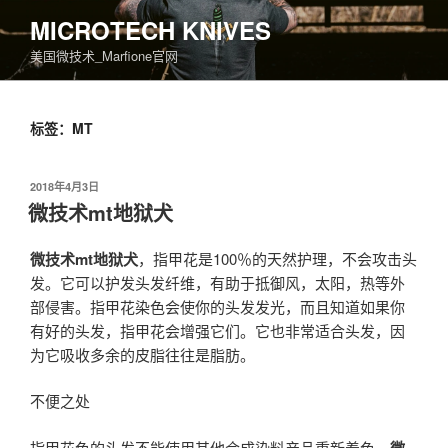
跳
MICROTECH KNIVES
至
美国微技术_Marfione官网
内
容
标签：MT
发
2018年4月3日
布
微技术mt地狱犬
于
微技术mt地狱犬
，指甲花是100％的天然护理，不会攻击头
发。它可以护发头发纤维，有助于抵御风，太阳，热等外
部侵害。指甲花染色会使你的头发发光，而且知道如果你
有好的头发，指甲花会增强它们。它也非常适合头发，因
为它吸收多余的皮脂往往是脂肪。
不便之处
指甲花色的头发不能使用其他合成染料产品重新着色，
微