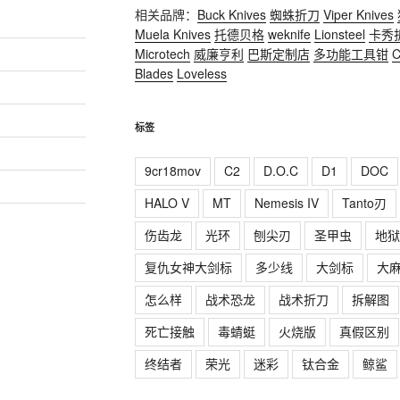
相关品牌：
Buck Knives
蜘蛛折刀
Viper Knives
Muela Knives
托德贝格
weknife
Lionsteel
卡秀
Microtech
威廉亨利
巴斯定制店
多功能工具钳
C
Blades
Loveless
标签
9cr18mov
C2
D.O.C
D1
DOC
HALO V
MT
Nemesis IV
Tanto刃
伤齿龙
光环
刨尖刃
圣甲虫
地狱
复仇女神大剑标
多少线
大剑标
大
怎么样
战术恐龙
战术折刀
拆解图
死亡接触
毒蜻蜓
火烧版
真假区别
终结者
荣光
迷彩
钛合金
鲸鲨