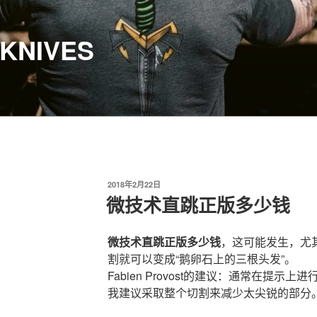
KNIVES
发
2018年2月22日
布
微技术直跳正版多少钱
于
微技术直跳正版多少钱
，这可能发生，尤
割就可以变成“鹅卵石上的三根头发”。
Fabien Provost的建议：通常在提
我建议采取整个切割来减少太尖锐的部分