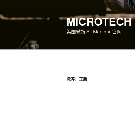
跳
至
MICROTECH 
内
容
美国微技术_Marfione官网
标签：正版