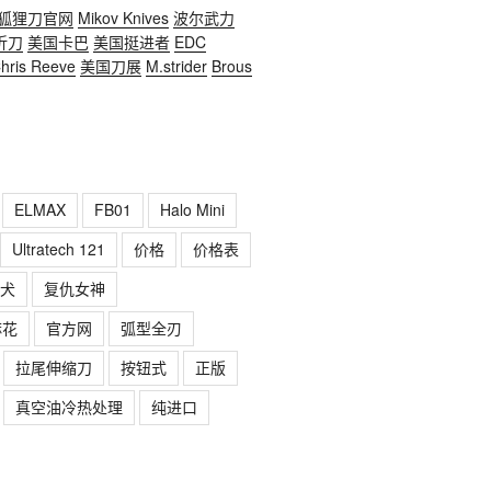
狐狸刀官网
Mikov Knives
波尔武力
折刀
美国卡巴
美国挺进者
EDC
hris Reeve
美国刀展
M.strider
Brous
ELMAX
FB01
Halo Mini
Ultratech 121
价格
价格表
犬
复仇女神
麻花
官方网
弧型全刃
拉尾伸缩刀
按钮式
正版
真空油冷热处理
纯进口